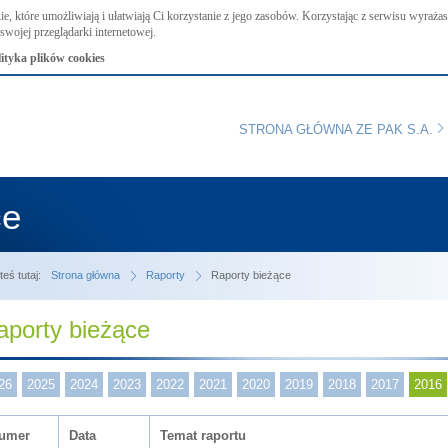
ie, które umożliwiają i ułatwiają Ci korzystanie z jego zasobów. Korzystając z serwisu wyraż
swojej przeglądarki internetowej.
lityka plików cookies
STRONA GŁÓWNA ZE PAK S.A.
ce
teś tutaj:
Strona główna
Raporty
Raporty bieżące
aporty bieżące
26
2025
2024
2023
2022
2021
2020
2019
2018
2017
2016
umer
Data
Temat raportu