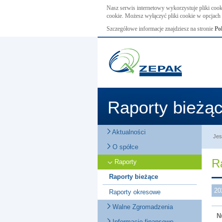
Nasz serwis internetowy wykorzystuje pliki cook
cookie. Możesz wyłączyć pliki cookie w opcjach 
Szczegółowe informacje znajdziesz na stronie
Po
Raporty bieżą
Aktualności
Jes
O spółce
R
Raporty
Raporty bieżące
20
Raporty okresowe
Walne Zgromadzenia
N
Informacje finansowe