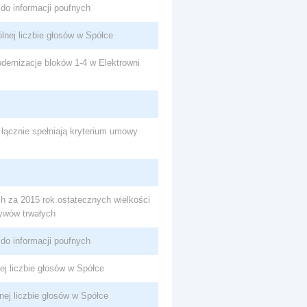
do informacji poufnych
ólnej liczbie głosów w Spółce
dernizacje bloków 1-4 w Elektrowni
łącznie spełniają kryterium umowy
h za 2015 rok ostatecznych wielkości
ywów trwałych
do informacji poufnych
ej liczbie głosów w Spółce
lnej liczbie głosów w Spółce