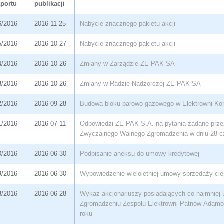
aportu
publikacji
6/2016
2016-11-25
Nabycie znacznego pakietu akcji
5/2016
2016-10-27
Nabycie znacznego pakietu akcji
4/2016
2016-10-26
Zmiany w Zarządzie ZE PAK SA
3/2016
2016-10-26
Zmiany w Radzie Nadzorczej ZE PAK SA
2/2016
2016-09-28
Budowa bloku parowo-gazowego w Elektrowni Ko
1/2016
2016-07-11
Odpowiedzi ZE PAK S.A. na pytania zadane przez
Zwyczajnego Walnego Zgromadzenia w dniu 28 c
0/2016
2016-06-30
Podpisanie aneksu do umowy kredytowej
9/2016
2016-06-30
Wypowiedzenie wieloletniej umowy sprzedaży cie
8/2016
2016-06-28
Wykaz akcjonariuszy posiadających co najmniej
Zgromadzeniu Zespołu Elektrowni Pątnów-Adamó
roku