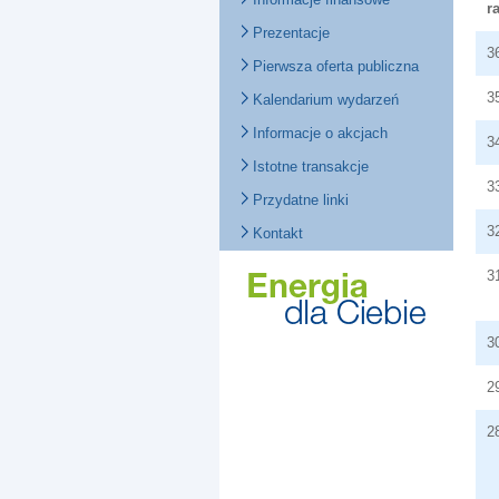
r
Prezentacje
3
Pierwsza oferta publiczna
3
Kalendarium wydarzeń
Informacje o akcjach
3
Istotne transakcje
3
Przydatne linki
3
Kontakt
3
3
2
2