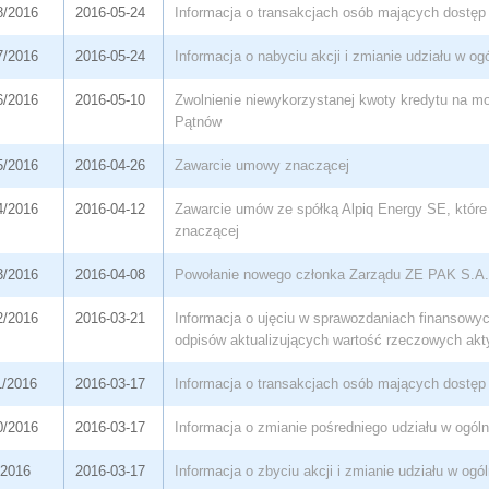
8/2016
2016-05-24
Informacja o transakcjach osób mających dostęp 
7/2016
2016-05-24
Informacja o nabyciu akcji i zmianie udziału w og
6/2016
2016-05-10
Zwolnienie niewykorzystanej kwoty kredytu na mo
Pątnów
5/2016
2016-04-26
Zawarcie umowy znaczącej
4/2016
2016-04-12
Zawarcie umów ze spółką Alpiq Energy SE, które 
znaczącej
3/2016
2016-04-08
Powołanie nowego członka Zarządu ZE PAK S.A.
2/2016
2016-03-21
Informacja o ujęciu w sprawozdaniach finansowyc
odpisów aktualizujących wartość rzeczowych akt
1/2016
2016-03-17
Informacja o transakcjach osób mających dostęp 
0/2016
2016-03-17
Informacja o zmianie pośredniego udziału w ogóln
/2016
2016-03-17
Informacja o zbyciu akcji i zmianie udziału w ogó