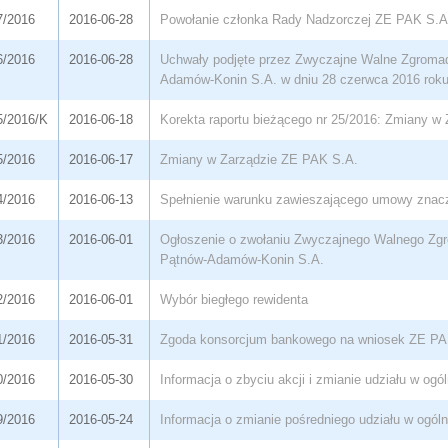
7/2016
2016-06-28
Powołanie członka Rady Nadzorczej ZE PAK S.A
6/2016
2016-06-28
Uchwały podjęte przez Zwyczajne Walne Zgromad
Adamów-Konin S.A. w dniu 28 czerwca 2016 rok
5/2016/K
2016-06-18
Korekta raportu bieżącego nr 25/2016: Zmiany w
5/2016
2016-06-17
Zmiany w Zarządzie ZE PAK S.A.
4/2016
2016-06-13
Spełnienie warunku zawieszającego umowy znac
3/2016
2016-06-01
Ogłoszenie o zwołaniu Zwyczajnego Walnego Zgr
Pątnów-Adamów-Konin S.A.
2/2016
2016-06-01
Wybór biegłego rewidenta
1/2016
2016-05-31
Zgoda konsorcjum bankowego na wniosek ZE PA
0/2016
2016-05-30
Informacja o zbyciu akcji i zmianie udziału w ogó
9/2016
2016-05-24
Informacja o zmianie pośredniego udziału w ogóln