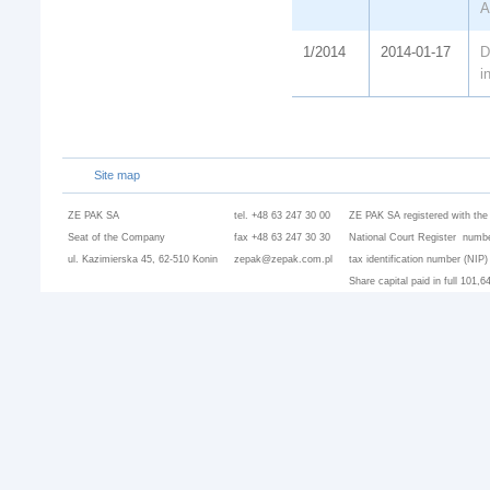
A
1/2014
2014-01-17
D
i
Site map
ZE PAK SA
tel. +48 63 247 30 00
ZE PAK SA registered with the
Seat of the Company
fax +48 63 247 30 30
National Court Register numbe
ul. Kazimierska 45, 62-510 Konin
zepak@zepak.com.pl
tax identification number (NIP
Share capital paid in full 101,