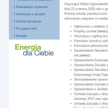
Zwyczajne Walne Zgromadzenie
Kalendarium wydarzeń
dniu 22 czerwca 2018 roku o go
Poniżej zostały zamieszczone 
Informacje o akcjach
dokumenty związane ze zwoła
Istotne transakcje
Ogłoszenie o zwołaniu 
Przydatne linki
Projekty uchwał (
otwórz
Kontakt
Informacja o ogólnej licz
Formularz instrukcji wy
Formularze pełnomocnic
Sprawozdanie Niezależn
rok (
otwórz
)
Sprawozdanie finansowe 
Sprawozdanie Zarządu z 
Sprawozdanie Niezależn
finansowego Grupy Kapit
Skonsolidowane sprawoz
Sprawozdanie Zarządu z 
Sprawozdanie z działaln
Uchwała Zarządu z dnia 
obrotowy 2017 oraz spra
Uchwała Zarządu z dnia