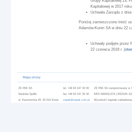
Grupy Kapitałowej ZE P
Kapitałowej w 2017 roku
Uchwała Zarządu z dnia 
Poniżej zamieszczono treść u
Adamów-Konin SA w dniu 22 c
Uchwały podjęte przez
22 czerwca 2018 r. (
otw
Mapa strony
ZE PAK SA
tel. +48 63 247 30 00
ZE PAK SA zarejestrowany w 
Siedziba Spółki
fax +48 63 247 30 30
KRS 0000021374 | REGON 3101
ul. Kazimierska 45, 62-510 Konin
zepak@zepak.com.pl
Wysokość kapitału zakładoweg