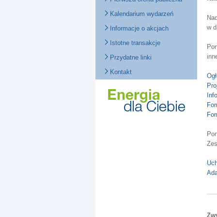
Kalendarium wydarzeń
Nad
w d
Informacje o akcjach
Istotne transakcje
Pon
inn
Przydatne linki
Kontakt
Ogł
Pro
Inf
For
For
Pon
Zes
Uch
Ada
Zwy