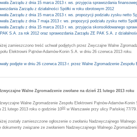
wała Zarządu z dnia 15 marca 2013 r. ws. przyjęcia sprawozdania finansoweg
awozdania Zarządu z działalności Spółki w roku obrotowym 2012
wała Zarządu z dnia 15 marca 2013 r. ws. propozycji podziału zysku netto Sp
wała Zarządu z dnia 7 maja 2013 r. ws. propozycji podziału zysku netto Spół
wała Zarządu z dnia 15 marca 2013 r. ws. przyjęcia skonsolidowanego spra
PAK S.A. za rok 2012 oraz sprawozdania Zarządu ZE PAK S.A. z działalnośc
iżej zamieszczono treść uchwał podjętych przez Zwyczajne Walne Zgromad
połu Elektrowni Pątnów-Adamów-Konin S.A. w dniu 26 czerwca 2013 roku.
wały podjęte w dniu 26 czerwca 2013 r. przez Walne Zgromadzenie Zespołu
zwyczajne Walne Zgromadzenie zwołane na dzień 21 lutego 2013 roku
zwyczajne Walne Zgromadzenie Zespołu Elektrowni Pątnów-Adamów-Konin S.
00
u 21 lutego 2013 roku o godzinie 10
w Warszawie przy ulicy Pańskiej 77/79.
iżej zostały zamieszczone ogłoszenie o zwołaniu Nadzwyczajnego Walnego 
e dokumenty związane ze zwołaniem Nadzwyczajnego Walnego Zgromadzeni