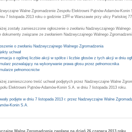
zwyczajne Walne Zgromadzenie Zespołu Elektrowni Pątnów-Adamów-Konin S.
00
niu 7 listopada 2013 roku o godzinie 13
w Warszawie przy ulicy Pańskiej 77
iżej zostały zamieszczone ogłoszenie o zwołaniu Nadzwyczajnego Walnego 
e dokumenty związane ze zwołaniem Nadzwyczajnego Walnego Zgromadzeni
oszenie o zwołaniu Nadzwyczajnego Walnego Zgromadzenia
jekty uchwał
ormacja o ogólnej liczbie akcji w spółce i liczbie głosów z tych akcji w dniu og
mularz pozwalający na wykonywanie prawa głosu przez pełnomocnika
mularze pełnomocnictw
iżej zamieszczono treść uchwał podjętych przez Nadzwyczajne Walne Zgro
połu Elektrowni Pątnów-Adamów-Konin S.A. w dniu 7 listopada 2013 roku.
wały podjęte w dniu 7 listopada 2013 r. przez Nadzwyczajne Walne Zgromad
mów-Konin S.A.
czajne Walne Zgromadzenie zwołane na dzień 26 czerwca 2013 roku