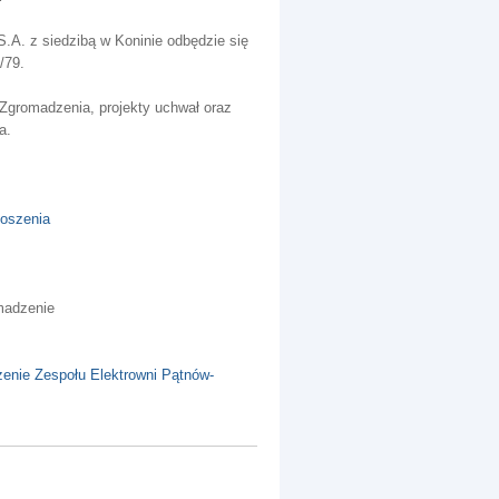
A. z siedzibą w Koninie odbędzie się
/79.
Zgromadzenia, projekty uchwał oraz
a.
łoszenia
madzenie
zenie Zespołu Elektrowni Pątnów-