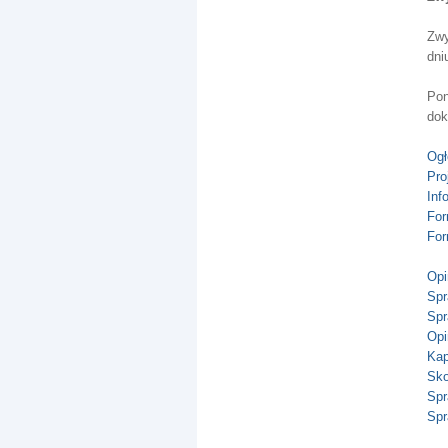
Zwy
dni
Pon
dok
Ogł
Pro
Inf
For
For
Opi
Spr
Spr
Opi
Kap
Sko
Spr
Spr