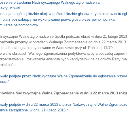
oszenie o zwołaniu Nadzwyczajnego Walnego Zgromadzenia
jekty uchwał
ormacja o ogólnej liczbie akcji w spółce i liczbie głosów z tych akcji w dniu og
mularz pozwalający na wykonywanie prawa głosu przez pełnomocnika
mularze pełnomocnictw
zwyczajne Walne Zgromadzenie Spółki podczas obrad w dniu 21 lutego 2013 r
ządzenia przerwy w obradach Walnego Zgromadzenia do dnia 22 marca 2013 r
omadzenia będą kontynuowane w Warszawie przy ul. Pańskiej 77/79.
erwa w obradach Walnego Zgromadzenia podyktowana była potrzebą zapewn
przedstawienia i rozważenia ewentualnych kandydatów na członków Rady Nadz
zależności.
wały podjęte przez Nadzwyczajne Walne Zgromadzenie do ogłoszenia przer
sowań
.
owione Nadzwyczajne Walne Zgromadzenie w dniu 22 marca 2013 roku
wały podjęte
w dniu 22 marca 2013 r. przez Nadzwyczajne Walne Zgromadzen
erwie zarządzonej w dniu 21 lutego 2013 r.