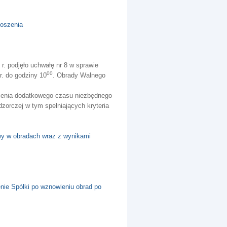
łoszenia
. podjęło uchwałę nr 8 w sprawie
00
. do godziny 10
. Obrady Walnego
ienia dodatkowego czasu niezbędnego
orczej w tym spełniających kryteria
wy w obradach wraz z wynikami
ie Spółki po wznowieniu obrad po