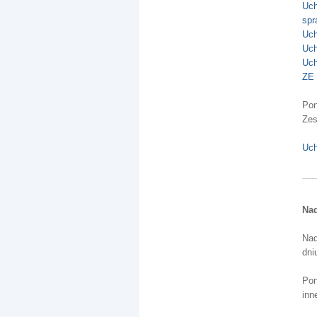
Uch
spr
Uch
Uch
Uch
ZE 
Pon
Zes
Uch
Nad
Nad
dni
Pon
inn