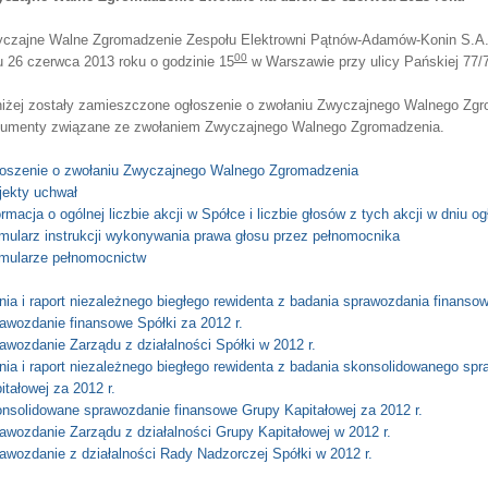
czajne Walne Zgromadzenie Zespołu Elektrowni Pątnów-Adamów-Konin S.A. z
00
u 26 czerwca 2013 roku o godzinie 15
w Warszawie przy ulicy Pańskiej 77/
iżej zostały zamieszczone ogłoszenie o zwołaniu Zwyczajnego Walnego Zgro
umenty związane ze zwołaniem Zwyczajnego Walnego Zgromadzenia.
oszenie o zwołaniu Zwyczajnego Walnego Zgromadzenia
jekty uchwał
ormacja o ogólnej liczbie akcji w Spółce i liczbie głosów z tych akcji w dniu o
mularz instrukcji wykonywania prawa głosu przez pełnomocnika
mularze pełnomocnictw
nia i raport niezależnego biegłego rewidenta z badania sprawozdania finansow
awozdanie finansowe Spółki za 2012 r.
awozdanie Zarządu z działalności Spółki w 2012 r.
nia i raport niezależnego biegłego rewidenta z badania skonsolidowanego s
itałowej za 2012 r.
nsolidowane sprawozdanie finansowe Grupy Kapitałowej za 2012 r.
awozdanie Zarządu z działalności Grupy Kapitałowej w 2012 r.
awozdanie z działalności Rady Nadzorczej Spółki w 2012 r.