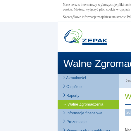
Nasz serwis internetowy wykorzystuje pliki cook
cookie. Możesz wyłączyć pliki cookie w opcjach 
Szczegółowe informacje znajdziesz na stronie
Po
Walne Zgroma
Aktualności
Jes
O spółce
W
Raporty
Walne Zgromadzenia
20
Informacje finansowe
Prezentacje
Nad
Pierwsza oferta publiczna