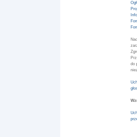
Ogł
Pro
Inf
For
For
Nad
zar
Zgr
Prz
do 
nie
Uch
gło
Wzn
Uch
prz