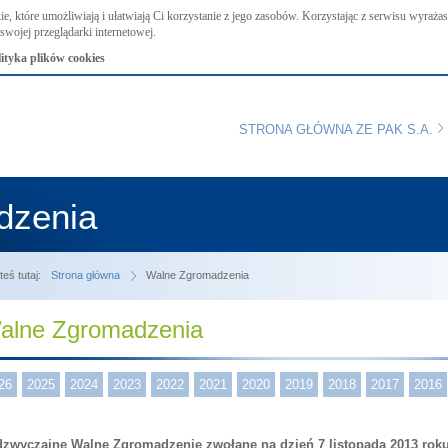
ie, które umożliwiają i ułatwiają Ci korzystanie z jego zasobów. Korzystając z serwisu wyraż
swojej przeglądarki internetowej.
lityka plików cookies
STRONA GŁÓWNA ZE PAK S.A.
dzenia
teś tutaj:
Strona główna
Walne Zgromadzenia
alne Zgromadzenia
26
2025
2024
2023
2022
2021
2020
2019
2018
2017
2016
zwyczajne Walne Zgromadzenie zwołane na dzień 7 listopada 2013 rok