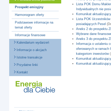
Lista POK Domu Maklers
Prospekt emisyjny
Indywidualnych nie pos
Komunikat aktualizując
Harmonogram oferty
Lista POK Uczestników 
Podstawowe informacje na
posiadających Pesel
(Do
temat oferty
Aneks 2 do prospektu 
Wybrane dane finanso
Informacje finansowe
Aneks 3 do prospektu 
Kalendarium wydarzeń
Informacja o ustaleniu 
oferowanych w ramach O
Informacje o akcjach
kategoriom inwestorów
(
Istotne transakcje
Komunikat aktualizując
Komunikat aktualizując
Przydatne linki
Kontakt