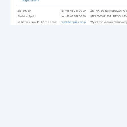
Mapa strony
ZE PAK SA
tel. +48 63 247 30 00
ZE PAK SA zarejestrowany w 
Siedziba Spółki
fax +48 63 247 30 30
KRS 0000021374 | REGON 3101
ul. Kazimierska 45, 62-510 Konin
zepak@zepak.com.pl
Wysokość kapitału zakładoweg