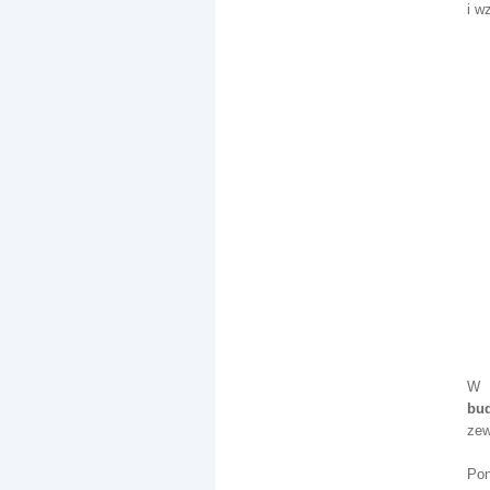
i w
W 
bu
zew
Pon