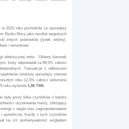
w 2025 roku pochodziła ze sprzedaży
em Rynku Mocy jako rezultat wygranych
od innych podmiotów (rynek wtórny).
wlane i remontowe.
ii elektrycznej netto. Główny kierunek
wym, który odpowiadał za 88,0% całości
ilateralnych. Transakcje z odbiorcami
upełnienie struktury sprzedaży stanowi
w zeszłym roku 12,0% całości wolumenu
25 roku wyniosła
1,86 TWh
.
ne były przez kilka czynników o bardzo
ożliwości uzyskiwania marży, zbliżający
 energii z węgla oraz zagospodarowanie
i wytwórczej. Każdy z tych czynników
ywał na ich porównywalność względem