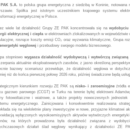
 PAK S.A.
to polska grupa energetyczna z siedzibą w Koninie, notowana 
szawie. Spółka jest istotnym uczestnikiem krajowego systemu elektr
nsformacji energetycznej w Polsce.
ez wiele lat działalność Grupy ZE PAK koncentrowała się na
wydobyciu 
rgii elektrycznej i ciepła
w elektrowniach zlokalizowanych w województwie 
ulacyjne, rosnące koszty emisji CO₂ oraz wyzwania klimatyczne, Grupa r
energetyki węglowej
i przebudowy swojego modelu biznesowego.
pa stopniowo
wygasza działalność wydobywczą i wytwórczą związaną
zerpania aktualnie eksploatowanych zasobów, z jasno określoną perspektyw
cnie bazowy scenariusz przewiduje, że działalność węglowa w dotychcz
niej niż do końca pierwszej połowy 2026 roku, później świadczone będą usłu
ategicznym kierunkiem rozwoju ZE PAK są
nisko‑ i zeroemisyjne
źródła e
ku gazowo parowego (CCGT) w Turku na terenie byłej elektrowni Adamów, 
my fotowoltaiczne i wiatrowe, a także projekty nowoczesnych jednostek 
temu energetycznego. Zainicjowana i konsekwentnie realizowana strate
ekłada się na wieloletnie plany inwestycyjne w nowe, przyjazne klimatowi 
ikwidacją wyłączonych wysokoemisyjnych aktywów wytwórczych energetyki 
enów, na których prowadzona była działalność związana z wydobyci
ychczasowych działań ślad węglowy wynikający z działalności ZE P