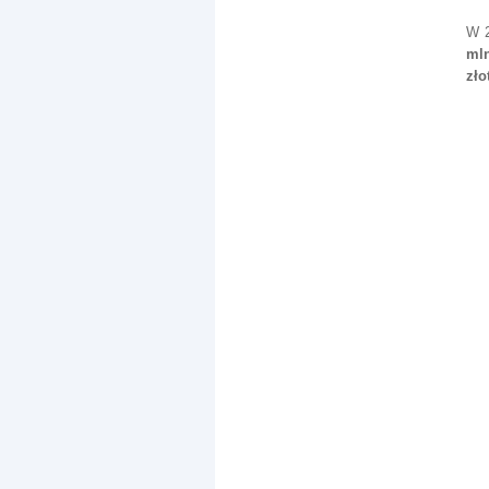
W 
mln
zło