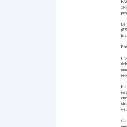
PAK
źró
pos
Dzi
(E
tro
Pro
Pro
dzi
ene
reg
Res
ins
ene
str
wsp
Cel
wy