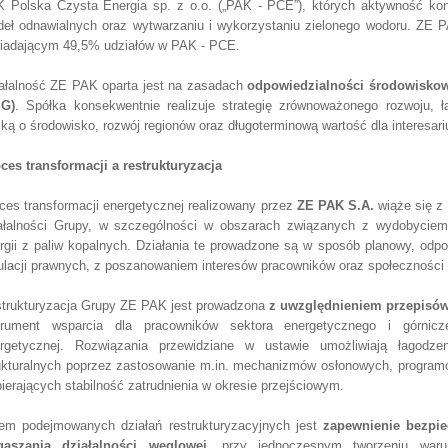
 Polska Czysta Energia sp. z o.o. („PAK - PCE”), których aktywność konc
deł odnawialnych oraz wytwarzaniu i wykorzystaniu zielonego wodoru. ZE
iadającym 49,5% udziałów w PAK - PCE.
ałalność ZE PAK oparta jest na zasadach
odpowiedzialności środowiskowe
SG)
. Spółka konsekwentnie realizuje strategię zrównoważonego rozwoju, 
ską o środowisko, rozwój regionów oraz długoterminową wartość dla interesar
ces transformacji a restrukturyzacja
ces transformacji energetycznej realizowany przez
ZE PAK S.A.
wiąże się z 
ałalności Grupy, w szczególności w obszarach związanych z wydobyciem
rgii z paliw kopalnych. Działania te prowadzone są w sposób planowy, odp
ulacji prawnych, z poszanowaniem interesów pracowników oraz społeczności 
trukturyzacja Grupy ZE PAK jest prowadzona
z uwzględnieniem przepisów
trument wsparcia dla pracowników sektora energetycznego i górnicze
rgetycznej. Rozwiązania przewidziane w ustawie umożliwiają łagodze
ukturalnych poprzez zastosowanie m.in. mechanizmów osłonowych, program
ierających stabilność zatrudnienia w okresie przejściowym.
em podejmowanych działań restrukturyzacyjnych jest
zapewnienie bezpi
gaszania działalności węglowej
, przy jednoczesnym tworzeniu war