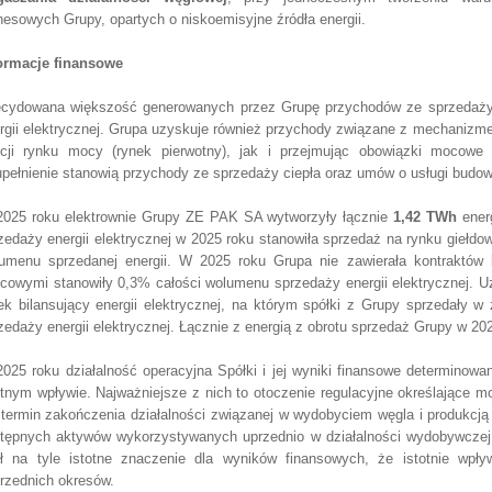
nesowych Grupy, opartych o niskoemisyjne źródła energii.
ormacje finansowe
cydowana większość generowanych przez Grupę przychodów ze sprzedaży 
rgii elektrycznej. Grupa uzyskuje również przychody związane z mechanizm
cji rynku mocy (rynek pierwotny), jak i przejmując obowiązki mocowe 
pełnienie stanowią przychody ze sprzedaży ciepła oraz umów o usługi budo
025 roku elektrownie Grupy ZE PAK SA wytworzyły łącznie
1,42 TWh
energ
zedaży energii elektrycznej w 2025 roku stanowiła sprzedaż na rynku giełdo
umenu sprzedanej energii. W 2025 roku Grupa nie zawierała kontraktów b
cowymi stanowiły 0,3% całości wolumenu sprzedaży energii elektrycznej. Uz
ek bilansujący energii elektrycznej, na którym spółki z Grupy sprzedały 
zedaży energii elektrycznej. Łącznie z energią z obrotu sprzedaż Grupy w 20
025 roku działalność operacyjna Spółki i jej wyniki finansowe determinowa
otnym wpływie. Najważniejsze z nich to otoczenie regulacyjne określające m
 termin zakończenia działalności związanej w wydobyciem węgla i produkcją
tępnych aktywów wykorzystywanych uprzednio w działalności wydobywczej 
ł na tyle istotne znaczenie dla wyników finansowych, że istotnie wpł
rzednich okresów.