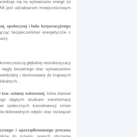
entruje się na wytwarzaniu energii ze
 PAK jest udziałowcem mniejszościowym
j, społecznej i ładu korporacyjnego
łącząc bezpieczeństwo energetyczne z
iuszy.
koniecznością głębokiej restrukturyzacji
 węgla brunatnego oraz wytwarzaniem
owiedzialny i dostosowany do krajowych
lokalnych.
 tzw. ustawy osłonowej
, która stanowi
go objętych skutkami transformacji
nie społecznych konsekwencji zmian
ów dobrowolnych odejść oraz rozwiązań
ecznego i uporządkowanego procesu
unków do rozwoju nowych obszarów