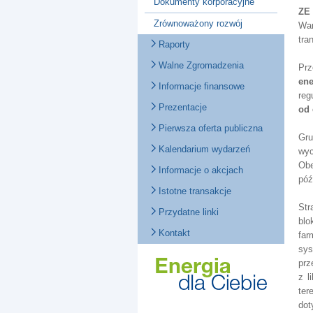
Dokumenty korporacyjne
ZE
Zrównoważony rozwój
War
tra
Raporty
Walne Zgromadzenia
Prz
ene
Informacje finansowe
reg
Prezentacje
od 
Pierwsza oferta publiczna
Gru
Kalendarium wydarzeń
wyc
Obe
Informacje o akcjach
póź
Istotne transakcje
Str
Przydatne linki
blo
Kontakt
far
sys
prz
z l
ter
dot