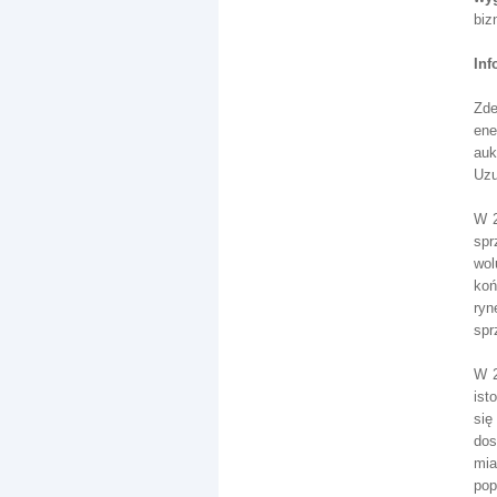
biz
Inf
Zde
ene
auk
Uzu
W 2
spr
wol
koń
ryn
spr
W 2
ist
się
dos
mia
pop