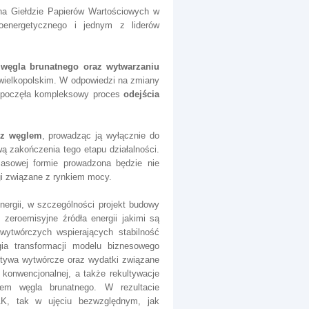
na Giełdzie Papierów Wartościowych w
oenergetycznego i jednym z liderów
węgla brunatnego oraz wytwarzaniu
wielkopolskim. W odpowiedzi na zmiany
ozpoczęła kompleksowy proces
odejścia
 z węglem
, prowadząc ją wyłącznie do
ą zakończenia tego etapu działalności.
asowej formie prowadzona będzie nie
gi związane z rynkiem mocy.
nergii, w szczególności projekt budowy
zeroemisyjne źródła energii jakimi są
wytwórczych wspierających stabilność
gia transformacji modelu biznesowego
aktywa wytwórcze oraz wydatki związane
konwencjonalnej, a także rekultywacje
em węgla brunatnego. W rezultacie
AK, tak w ujęciu bezwzględnym, jak