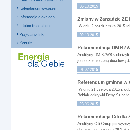
06.10.2015
Kalendarium wydarzeń
Informacje o akcjach
Zmiany w Zarządzie ZE
Istotne transakcje
W dniu 2 października 2015 r
Przydatne linki
02.10.2015
Kontakt
Rekomendacja DM BZW
Analitycy DM BZWBK obniżyli r
jednocześnie cenę docelow
01.07.2015
Referendum gminne w s
W dniu 21 czerwca 2015 r. odb
Babiak odkrywki Dęby Szlache
23.06.2015
Rekomendacja Citi dla
Analitycy Citi Group podwyższ
docelową do poziomu 28,3 zł z 