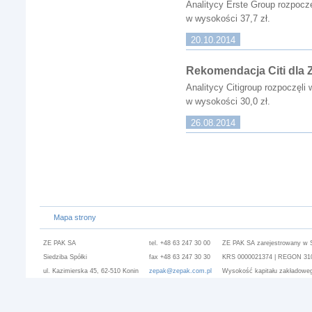
Analitycy Erste Group rozpocz
w wysokości 37,7 zł.
20.10.2014
Rekomendacja Citi dla
Analitycy Citigroup rozpoczęl
w wysokości 30,0 zł.
26.08.2014
Mapa strony
ZE PAK SA
tel. +48 63 247 30 00
ZE PAK SA zarejestrowany w 
Siedziba Spółki
fax +48 63 247 30 30
KRS 0000021374 | REGON 3101
ul. Kazimierska 45, 62-510 Konin
zepak@zepak.com.pl
Wysokość kapitału zakładoweg