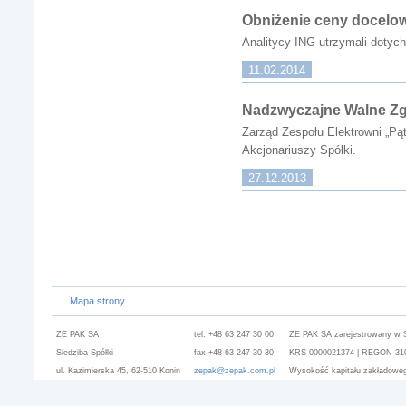
Obniżenie ceny docelow
Analitycy ING utrzymali dotyc
11.02.2014
Nadzwyczajne Walne Z
Zarząd Zespołu Elektrowni „P
Akcjonariuszy Spółki.
27.12.2013
Mapa strony
ZE PAK SA
tel. +48 63 247 30 00
ZE PAK SA zarejestrowany w 
Siedziba Spółki
fax +48 63 247 30 30
KRS 0000021374 | REGON 3101
ul. Kazimierska 45, 62-510 Konin
zepak@zepak.com.pl
Wysokość kapitału zakładoweg