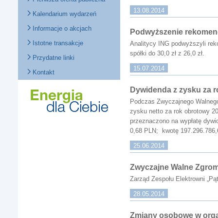
13.08.2014
Kalendarium wydarzeń
Informacje o akcjach
Podwyższenie rekomenda
Istotne transakcje
Analitycy ING podwyższyli rek
spółki do 30,0 zł z 26,0 zł.
Przydatne linki
15.07.2014
Kontakt
Dywidenda z zysku za r
Podczas Zwyczajnego Walnego Z
zysku netto za rok obrotowy 
przeznaczono na wypłatę dywid
0,68 PLN; kwotę 197.296.786,
25.06.2014
Zwyczajne Walne Zgro
Zarząd Zespołu Elektrowni „P
28.05.2014
Zmiany osobowe w or