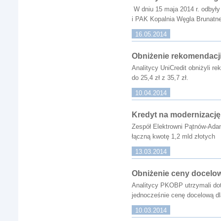
W dniu 15 maja 2014 r. odbył
i PAK Kopalnia Węgla Brunat
16.05.2014
Obniżenie rekomendacji
Analitycy UniCredit obniżyli r
do 25,4 zł z 35,7 zł.
10.04.2014
Kredyt na modernizację
Zespół Elektrowni Pątnów-Adam
łączną kwotę 1,2 mld złotych
13.03.2014
Obniżenie ceny docelow
Analitycy PKOBP utrzymali do
jednocześnie cenę docelową dla
10.03.2014