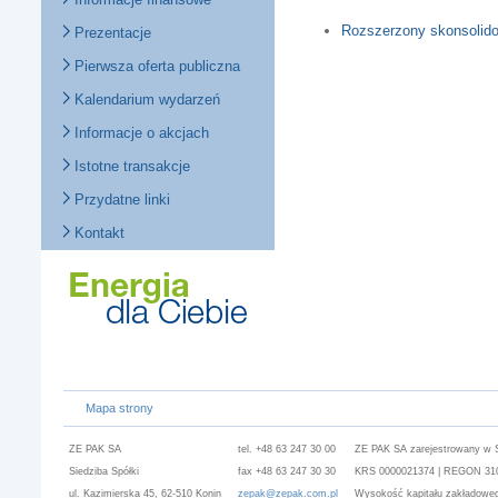
Rozszerzony skonsolidow
Prezentacje
Pierwsza oferta publiczna
Kalendarium wydarzeń
Informacje o akcjach
Istotne transakcje
Przydatne linki
Kontakt
Mapa strony
ZE PAK SA
tel. +48 63 247 30 00
ZE PAK SA zarejestrowany w 
Siedziba Spółki
fax +48 63 247 30 30
KRS 0000021374 | REGON 3101
ul. Kazimierska 45, 62-510 Konin
zepak@zepak.com.pl
Wysokość kapitału zakładoweg