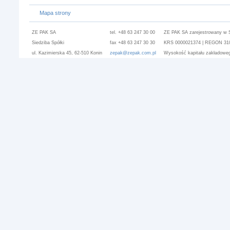
Mapa strony
ZE PAK SA
tel. +48 63 247 30 00
ZE PAK SA zarejestrowany w 
Siedziba Spółki
fax +48 63 247 30 30
KRS 0000021374 | REGON 3101
ul. Kazimierska 45, 62-510 Konin
zepak@zepak.com.pl
Wysokość kapitału zakładoweg