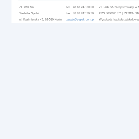
ZE PAK SA
tel. +48 63 247 30 00
ZE PAK SA zarejestrowany w 
Siedziba Spółki
fax +48 63 247 30 30
KRS 0000021374 | REGON 3101
ul. Kazimierska 45, 62-510 Konin
zepak@zepak.com.pl
Wysokość kapitału zakładoweg