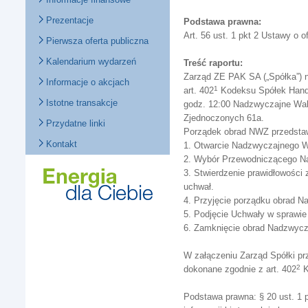
Prezentacje
Podstawa prawna:
Art. 56 ust. 1 pkt 2 Ustawy o o
Pierwsza oferta publiczna
Kalendarium wydarzeń
Treść raportu:
Zarząd ZE PAK SA („Spółka”) na 
Informacje o akcjach
1
art. 402
Kodeksu Spółek Handlo
Istotne transakcje
godz. 12:00 Nadzwyczajne Waln
Zjednoczonych 61a.
Przydatne linki
Porządek obrad NWZ przedstaw
Kontakt
1. Otwarcie Nadzwyczajnego 
2. Wybór Przewodniczącego N
3. Stwierdzenie prawidłowośc
uchwał.
4. Przyjęcie porządku obrad 
5. Podjęcie Uchwały w sprawie
6. Zamknięcie obrad Nadzwyc
W załączeniu Zarząd Spółki p
2
dokonane zgodnie z art. 402
K
Podstawa prawna: § 20 ust. 1 