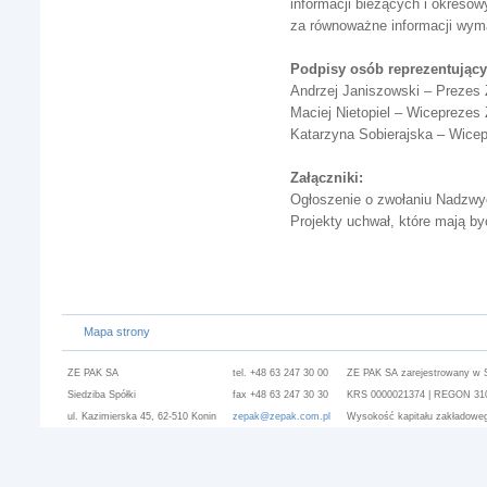
informacji bieżących i okres
za równoważne informacji wy
Podpisy osób reprezentujący
Andrzej Janiszowski – Prezes
Maciej Nietopiel – Wiceprezes
Katarzyna Sobierajska – Wice
Załączniki:
Ogłoszenie o zwołaniu Nadzwy
Projekty uchwał, które mają 
Mapa strony
ZE PAK SA
tel. +48 63 247 30 00
ZE PAK SA zarejestrowany w 
Siedziba Spółki
fax +48 63 247 30 30
KRS 0000021374 | REGON 3101
ul. Kazimierska 45, 62-510 Konin
zepak@zepak.com.pl
Wysokość kapitału zakładoweg