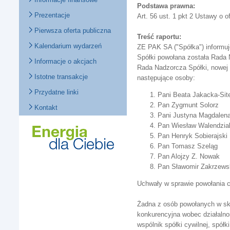
Podstawa prawna:
Prezentacje
Art. 56 ust. 1 pkt 2 Ustawy o o
Pierwsza oferta publiczna
Treść raportu:
Kalendarium wydarzeń
ZE PAK SA ("Spółka") informu
Spółki powołana została Rada
Informacje o akcjach
Rada Nadzorcza Spółki, nowej 
Istotne transakcje
następujące osoby:
Przydatne linki
Pani Beata Jakacka-Sit
Pan Zygmunt Solorz
Kontakt
Pani Justyna Magdalen
Pan Wiesław Walendzia
Pan Henryk Sobierajski
Pan Tomasz Szeląg
Pan Alojzy Z. Nowak
Pan Sławomir Zakrzews
Uchwały w sprawie powołania c
Żadna z osób powołanych w skł
konkurencyjna wobec działalno
wspólnik spółki cywilnej, spółk