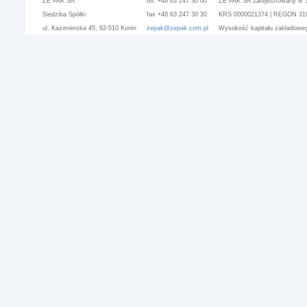
ZE PAK SA
tel. +48 63 247 30 00
ZE PAK SA zarejestrowany w 
Siedziba Spółki
fax +48 63 247 30 30
KRS 0000021374 | REGON 3101
ul. Kazimierska 45, 62-510 Konin
zepak@zepak.com.pl
Wysokość kapitału zakładoweg