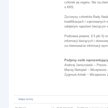
członek jej organu. Nie są ró
o KRS.
Życiorysy członków Rady Nadzo
kwalifikacjach i zajmowanych 
odrębnym raportem bieżącym w
Podstawa prawna: § 5 pkt 5) o
informacji bieżących i okres
za równoważne informacji wy
Podpisy osób reprezentując
Andrzej Janiszowski – Prezes
Maciej Nietopiel – Wiceprezes
Zygmunt Artwik – Wiceprezes 
Mapa strony