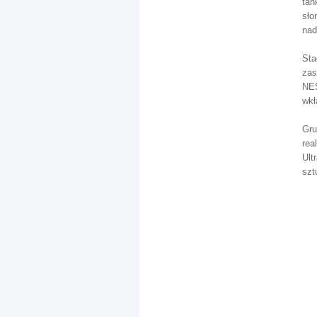
tan
sło
nad
Sta
zas
NES
wkł
Gru
rea
Ult
szt