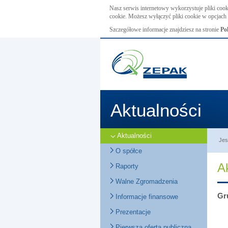
Nasz serwis internetowy wykorzystuje pliki cook
cookie. Możesz wyłączyć pliki cookie w opcjach 
Szczegółowe informacje znajdziesz na stronie
Po
Aktualności
Aktualności
Jes
O spółce
A
Raporty
Walne Zgromadzenia
Gr
Informacje finansowe
Prezentacje
Pierwsza oferta publiczna