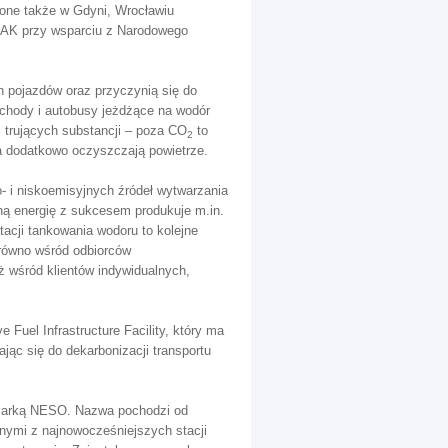
one także w Gdyni, Wrocławiu
E PAK przy wsparciu z Narodowego
h pojazdów oraz przyczynią się do
ochody i autobusy jeżdżące na wodór
i trujących substancji – poza CO
to
2
 a dodatkowo oczyszczają powietrze.
- i niskoemisyjnych źródeł wytwarzania
oną energię z sukcesem produkuje m.in.
tacji tankowania wodoru to kolejne
równo wśród odbiorców
eż wśród klientów indywidualnych,
Fuel Infrastructure Facility, który ma
ając się do dekarbonizacji transportu
 marką NESO. Nazwa pochodzi od
nymi z najnowocześniejszych stacji