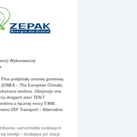
gencji Wykonawczej
a
t Plus podpisały umowę grantową
a (CINEA – The European Climate,
w obszarze wodoru. Obejmuje ona
zy drogach sieci TEN-T
o wodoru o łącznej mocy 5 MW.
ramu CEF Transport – Alternative
autobusów, samochodów osobowych
ę rozwija – działające już stacje