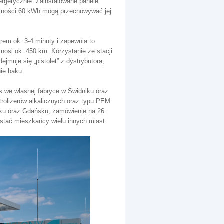
rgetycznie. Zainstalowane panele
emności 60 kWh mogą przechowywać jej
em ok. 3-4 minuty i zapewnia to
nosi ok. 450 km. Korzystanie ze stacji
jmuje się „pistolet” z dystrybutora,
ie baku.
 we własnej fabryce w Świdniku oraz
ktrolizerów alkalicznych oraz typu PEM.
iku oraz Gdańsku, zamówienie na 26
zystać mieszkańcy wielu innych miast.