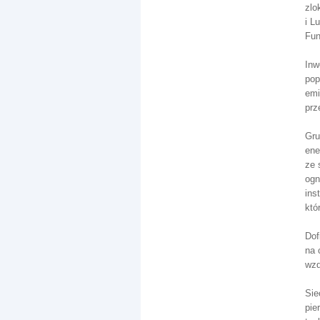
zlo
i L
Fun
Inw
pop
emi
prz
Gru
ene
ze 
ogn
ins
któ
Dof
na 
wzd
Sie
pie