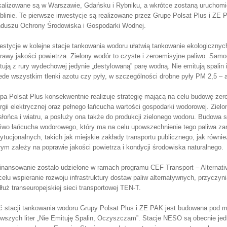
kalizowane są w Warszawie, Gdańsku i Rybniku, a wkrótce zostaną uruchomi
ublinie. Te pierwsze inwestycje są realizowane przez Grupę Polsat Plus i Z
duszu Ochrony Środowiska i Gospodarki Wodnej.
estycje w kolejne stacje tankowania wodoru ułatwią tankowanie ekologicznyc
rawy jakości powietrza. Zielony wodór to czyste i zeroemisyjne paliwo. Sam
tują z rury wydechowej jedynie „destylowaną” parę wodną. Nie emitują spalin 
ede wszystkim tlenki azotu czy pyły, w szczególności drobne pyły PM 2,5 –
pa Polsat Plus konsekwentnie realizuje strategię mającą na celu budowę zero
rgii elektrycznej oraz pełnego łańcucha wartości gospodarki wodorowej. Ziel
słońca i wiatru, a posłuży ona także do produkcji zielonego wodoru. Budowa s
iwo łańcucha wodorowego, który ma na celu upowszechnienie tego paliwa za
tytucjonalnych, takich jak miejskie zakłady transportu publicznego, jak równi
rym zależy na poprawie jakości powietrza i kondycji środowiska naturalnego.
inansowanie zostało udzielone w ramach programu CEF Transport – Alternative 
celu wspieranie rozwoju infrastruktury dostaw paliw alternatywnych, przyczyni
łuż transeuropejskiej sieci transportowej TEN-T.
ć stacji tankowania wodoru Grupy Polsat Plus i ZE PAK jest budowana pod
rwszych liter „Nie Emituję Spalin, Oczyszczam”. Stacje NESO są obecnie jed