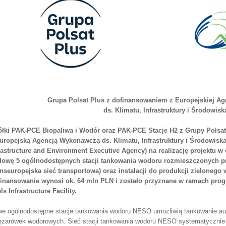
Grupa Polsat Plus z dofinansowaniem z Europejskiej A
ds. Klimatu, Infrastruktury i Środowisk
łki PAK-PCE Biopaliwa i Wodór oraz PAK-PCE Stacje H2 z Grupy Polsa
uropejską Agencją Wykonawczą ds. Klimatu, Infrastruktury i Środowisk
rastructure and Environment Executive Agency) na realizację projektu 
owę 5 ogólnodostępnych stacji tankowania wodoru rozmieszczonych pr
anseuropejska sieć transportowa) oraz instalacji do produkcji zieloneg
inansowanie wynosi ok. 64 mln PLN i zostało przyznane w ramach prog
ls Infrastructure Facility.
e ogólnodostępne stacje tankowania wodoru NESO umożliwią tankowanie 
iężarówek wodorowych. Sieć stacji tankowania wodoru NESO systematycznie si