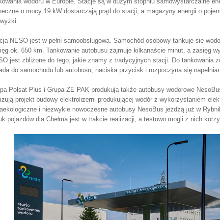
kowania wodoru w Europie. Stacje są w dużym stopniu samowystarczalne ene
neczne o mocy 19 kW dostarczają prąd do stacji, a magazyny energii o poj
wyżki.
cja NESO jest w pełni samoobsługowa. Samochód osobowy tankuje się wodor
ięg ok. 650 km. Tankowanie autobusu zajmuje kilkanaście minut, a zasięg wy
O jest zbliżone do tego, jakie znamy z tradycyjnych stacji. Do tankowania zde
ada do samochodu lub autobusu, naciska przycisk i rozpoczyna się napełnian
pa Polsat Plus i Grupa ZE PAK produkują także autobusy wodorowe NesoBus
lizują projekt budowy elektrolizerni produkującej wodór z wykorzystaniem ele
raekologiczne i niezwykle nowoczesne autobusy NesoBus jeżdżą już w Rybn
uk pojazdów dla Chełma jest w trakcie realizacji, a testowo mogli z nich kor