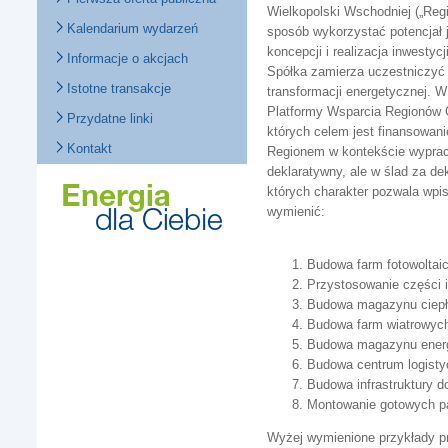
Wielkopolski Wschodniej („Regi
Kalendarium wydarzeń
sposób wykorzystać potencjał 
koncepcji i realizacja inwesty
Informacje o akcjach
Spółka zamierza uczestniczyć
Istotne transakcje
transformacji energetycznej. 
Platformy Wsparcia Regionów G
Przydatne linki
których celem jest finansowan
Kontakt
Regionem w kontekście wypracow
deklaratywny, ale w ślad za de
których charakter pozwala wpi
wymienić:
Budowa farm fotowoltai
Przystosowanie części i
Budowa magazynu ciepła
Budowa farm wiatrowych
Budowa magazynu energi
Budowa centrum logisty
Budowa infrastruktury d
Montowanie gotowych pan
Wyżej wymienione przykłady pr