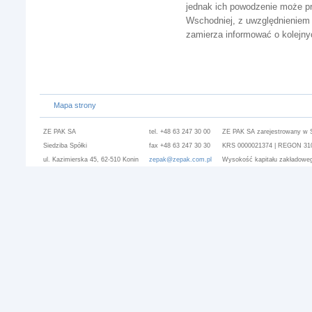
jednak ich powodzenie może prz
Wschodniej, z uwzględnieniem
zamierza informować o kolejny
Mapa strony
ZE PAK SA
tel. +48 63 247 30 00
ZE PAK SA zarejestrowany w 
Siedziba Spółki
fax +48 63 247 30 30
KRS 0000021374 | REGON 3101
ul. Kazimierska 45, 62-510 Konin
zepak@zepak.com.pl
Wysokość kapitału zakładoweg