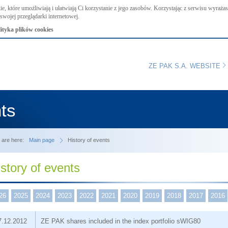
ie, które umożliwiają i ułatwiają Ci korzystanie z jego zasobów. Korzystając z serwisu wyraż
swojej przeglądarki internetowej.
lityka plików cookies
ZE PAK S.A. WEBSITE
nts
 are here:
Main page
History of events
story of events
26
2025
2024
2023
2022
2021
2020
2019
2018
2017
2016
7.12.2012
ZE PAK shares included in the index portfolio sWIG80