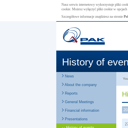
Nasz serwis internetowy wykorzystuje pliki cook
cookie. Możesz wyłączyć pliki cookie w opcjach 
Szczegółowe informacje znajdziesz na stronie
Po
History of eve
News
You
About the company
Hi
Reports
General Meetings
20
Financial information
Presentations
2
History of events