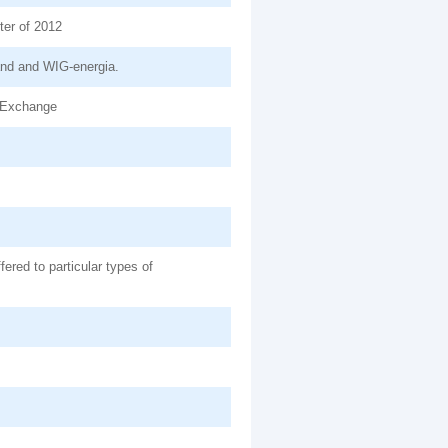
rter of 2012
and and WIG-energia.
k Exchange
fered to particular types of