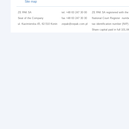
Site map
ZE PAK SA
tel. +48 63 247 30 00
ZE PAK SA registered with the
Seat of the Company
fax +48 63 247 30 30
National Court Register numbe
ul. Kazimierska 45, 62-510 Konin
zepak@zepak.com.pl
tax identification number (NIP
Share capital paid in full 101,