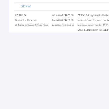
Site map
ZE PAK SA
tel. +48 63 247 30 00
ZE PAK SA registered with the
Seat of the Company
fax +48 63 247 30 30
National Court Register numbe
ul. Kazimierska 45, 62-510 Konin
zepak@zepak.com.pl
tax identification number (NIP
Share capital paid in full 101,