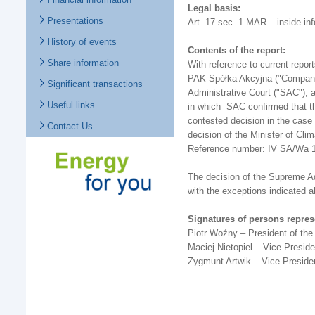
Legal basis:
Presentations
Art. 17 sec. 1 MAR – inside in
History of events
Contents of the report:
Share information
With reference to current repo
PAK Spółka Akcyjna ("Company"
Significant transactions
Administrative Court ("SAC"), 
Useful links
in which SAC confirmed that t
contested decision in the cas
Contact Us
decision of the Minister of Cl
Reference number: IV SA/Wa 166
The decision of the Supreme Ad
with the exceptions indicated 
Signatures of persons repre
Piotr Woźny – President of t
Maciej Nietopiel – Vice Presi
Zygmunt Artwik – Vice Presid