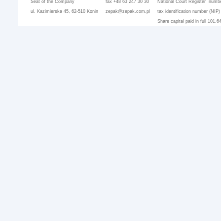
Seat of the Company
fax +48 63 247 30 30
National Court Register numbe
ul. Kazimierska 45, 62-510 Konin
zepak@zepak.com.pl
tax identification number (NIP
Share capital paid in full 101,