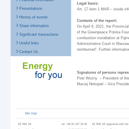
Legal basis:
Presentations
Art. 17 item 1 MAR – inside in
History of events
Contents of the report:
Share information
On April 9, 2021, the Provincia
of the Greenpeace Polska Founda
Significant transactions
combustion installation at Pątn
Useful links
Administrative Court in Warsaw
reimbursed”. Further informati
Contact Us
Signatures of persons repre
Piotr Woźny – President of t
Maciej Nietopiel – Vice Presi
Site map
ZE PAK SA
tel. +48 63 247 30 00
ZE PAK SA registered with the