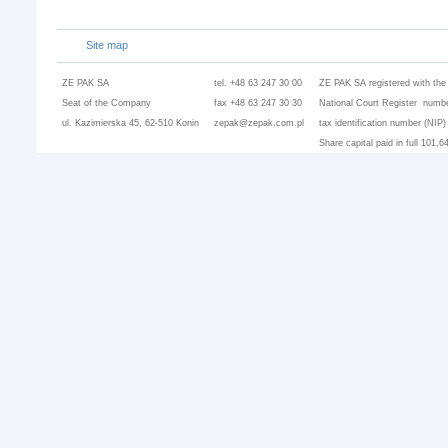
Site map
ZE PAK SA
tel. +48 63 247 30 00
ZE PAK SA registered with the
Seat of the Company
fax +48 63 247 30 30
National Court Register numbe
ul. Kazimierska 45, 62-510 Konin
zepak@zepak.com.pl
tax identification number (NIP
Share capital paid in full 101,