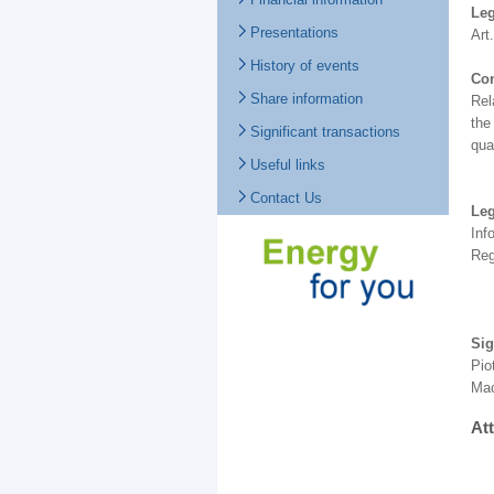
Leg
Presentations
Art
History of events
Con
Share information
Rel
the
Significant transactions
qua
Useful links
Contact Us
Leg
Inf
Reg
Sig
Pio
Mac
At