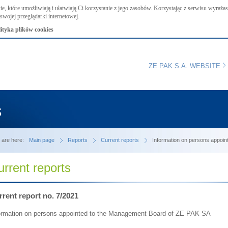
ie, które umożliwiają i ułatwiają Ci korzystanie z jego zasobów. Korzystając z serwisu wyraż
swojej przeglądarki internetowej.
lityka plików cookies
ZE PAK S.A. WEBSITE
s
 are here:
Main page
Reports
Current reports
Information on persons appoi
urrent reports
rent report no. 7/2021
ormation on persons appointed to the Management Board of ZE PAK SA