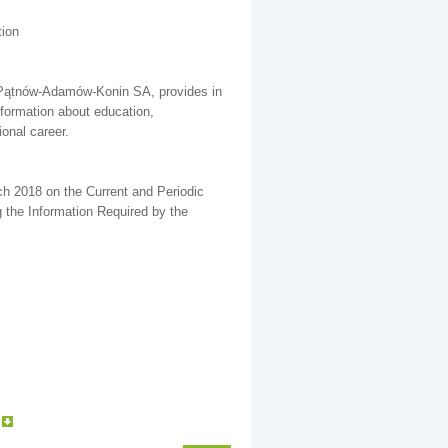
tion
i Pątnów-Adamów-Konin SA, provides in
formation about education,
ional career.
ch 2018 on the Current and Periodic
g the Information Required by the