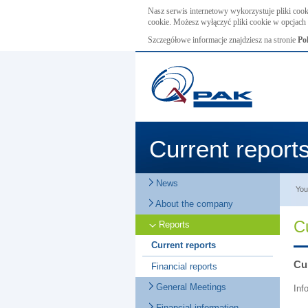
Nasz serwis internetowy wykorzystuje pliki cook
cookie. Możesz wyłączyć pliki cookie w opcjach 
Szczegółowe informacje znajdziesz na stronie
Po
Current report
News
You
About the company
C
Reports
Current reports
Cur
Financial reports
General Meetings
Inf
Financial information