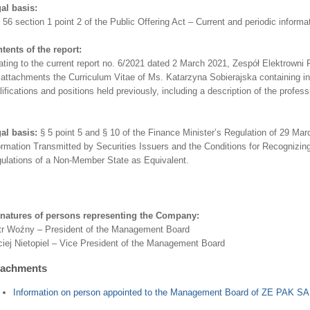
al basis:
. 56 section 1 point 2 of the Public Offering Act – Current and periodic informa
tents of the report:
ating to the current report no. 6/2021 dated 2 March 2021, Zespół Elektrown
 attachments the Curriculum Vitae of Ms. Katarzyna Sobierajska containing in
lifications and positions held previously, including a description of the profess
al basis:
§ 5 point 5 and § 10 of the Finance Minister’s Regulation of 29 Mar
ormation Transmitted by Securities Issuers and the Conditions for Recognizin
ulations of a Non-Member State as Equivalent.
natures of persons representing the Company:
tr Woźny – President of the Management Board
iej Nietopiel – Vice President of the Management Board
tachments
Information on person appointed to the Management Board of ZE PAK SA