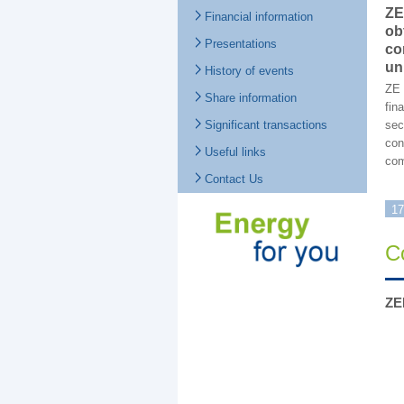
ZE
Financial information
ob
Presentations
co
un
History of events
ZE 
Share information
fin
Significant transactions
sec
con
Useful links
com
Contact Us
17
C
ZE