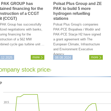
 PAK GROUP has
Polsat Plus Group and ZE
tained financing for the
PAK to build 5 more
nstruction of a CCGT
hydrogen refuelling
it (CCGT)
stations
PAK Group has successfully
Polsat Plus Group's companies
alized negotiations with banks,
PAK-PCE Biopaliwa i Wodór and
uring financing for the
PAK-PCE Stacje H2 have signed
struction of a 562 MW
a grant agreement with The
bined cycle gas turbine unit ...
European Climate, Infrastructure
and Environment Executive
Agency ...
more
more
.12.2025
08.08.2024
ompany stock price
P
18.5