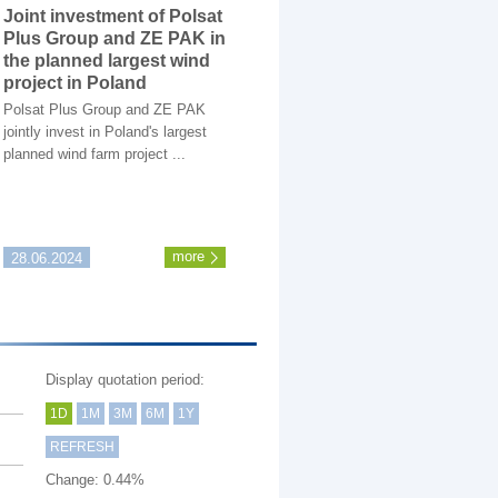
Joint investment of Polsat
Plus Group and ZE PAK in
the planned largest wind
project in Poland
Polsat Plus Group and ZE PAK
jointly invest in Poland's largest
planned wind farm project ...
more
28.06.2024
Display quotation period:
1D
1M
3M
6M
1Y
REFRESH
Change:
0.44%