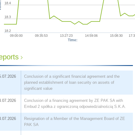
ue:
18.4
18.3
18.2
09:00:00
09:35:53
13:27:23
14:59:06
15:08:30
17:3
Time:
eports
5.07.2026
Conclusion of a significant financial agreement and the
planned establishment of loan security on assets of
significant value
4.07.2026
Conclusion of a financing agreement by ZE PAK SA with
Embud 2 spółka z ograniczoną odpowiedzialnością S.K.A.
4.07.2026
Resignation of a Member of the Management Board of ZE
PAK SA